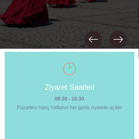
Ziyaret Saatleri
08:30 - 16:30
Pazartesi hariç haftanın her günü ziyarete açıktır